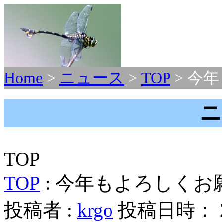
Home
>
ニュース
>
TOP
> 今
ニ
TOP
TOP
: 今年もよろしく
投稿者 :
krgo
投稿日時： 202