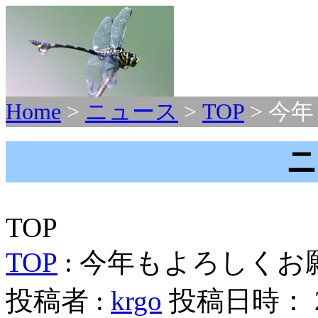
Home
>
ニュース
>
TOP
> 今
ニ
TOP
TOP
: 今年もよろしく
投稿者 :
krgo
投稿日時： 202