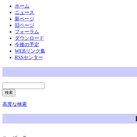
ホーム
ニュース
新ページ
旧ページ
フォーラム
ダウンロード
今後の予定
WEBリンク集
RSSセンター
高度な検索