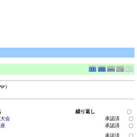
)
名
繰り返し
）大会
承認済
講座
承認済
承認済