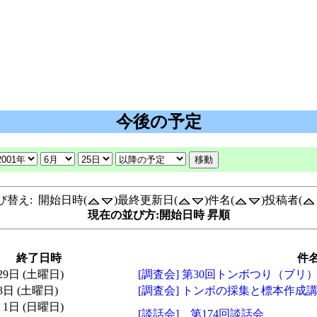
今後の予定
び替え: 開始日時(
)最終更新日(
)件名(
)投稿者(
現在の並び方:開始日時 昇順
終了日時
件
 29日 (土曜日)
[調査会] 第30回トンボつり（ブリ
 3日 (土曜日)
[調査会] トンボの採集と標本作成
月 1日 (日曜日)
[談話会] 第174回談話会