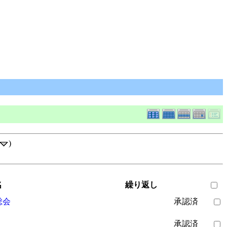
)
名
繰り返し
総会
承認済
承認済