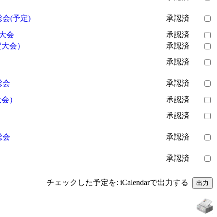
会(予定)
承認済
）大会
承認済
賀大会）
承認済
承認済
総会
承認済
大会）
承認済
承認済
総会
承認済
承認済
チェックした予定を: iCalendarで出力する