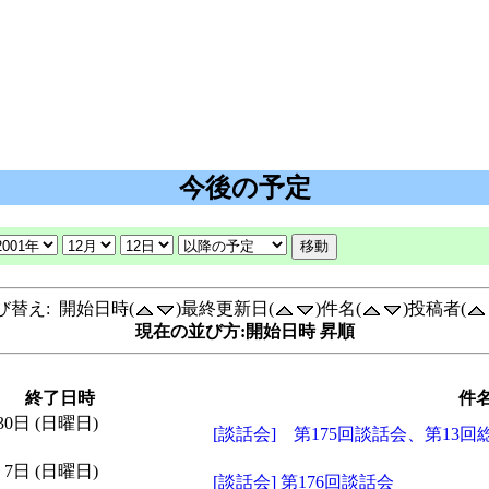
今後の予定
び替え: 開始日時(
)最終更新日(
)件名(
)投稿者(
現在の並び方:開始日時 昇順
終了日時
件
 30日 (日曜日)
[談話会] 第175回談話会、第13回
月 7日 (日曜日)
[談話会] 第176回談話会