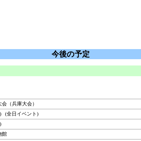
今後の予定
会大会（兵庫大会）
曜日) (全日イベント)
日)
物館