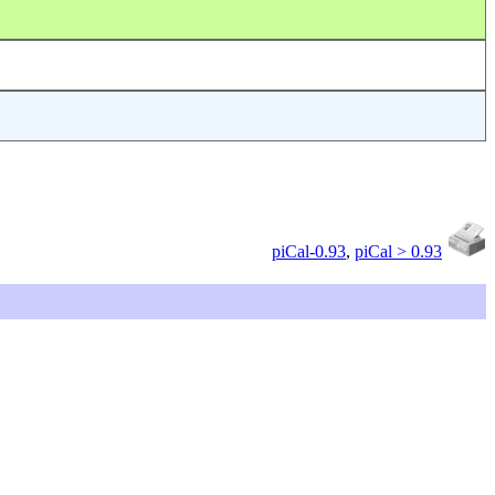
piCal-0.93
,
piCal > 0.93