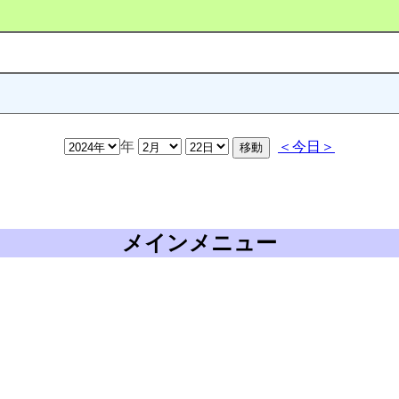
年
＜今日＞
メインメニュー