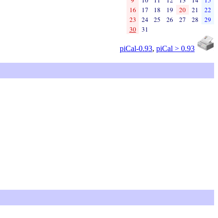
16
17
18
19
20
21
22
23
24
25
26
27
28
29
30
31
piCal-0.93
,
piCal > 0.93