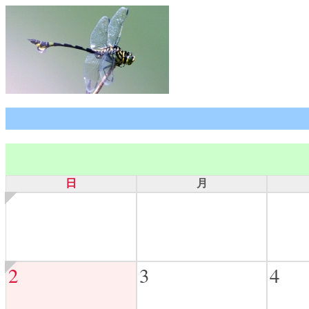
日
月
2
3
4