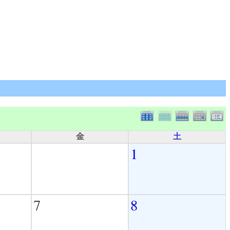
金
土
1
7
8