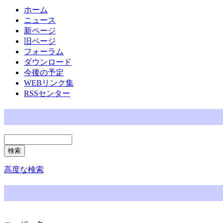
ホーム
ニュース
新ページ
旧ページ
フォーラム
ダウンロード
今後の予定
WEBリンク集
RSSセンター
高度な検索