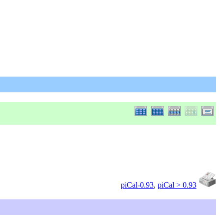
piCal-0.93
,
piCal > 0.93